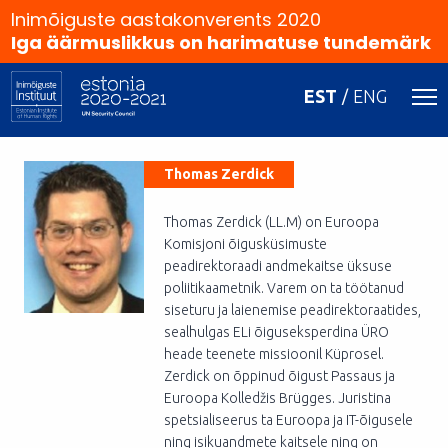
Inimõiguste aastakonverents 2020
Iga äärmuslikkus on harimatuse tundemärk
EST
ENG
Thomas Zerdick
Thomas Zerdick (LL.M) on Euroopa
Komisjoni õigusküsimuste
peadirektoraadi andmekaitse üksuse
poliitikaametnik. Varem on ta töötanud
siseturu ja laienemise peadirektoraatides,
sealhulgas ELi õiguseksperdina ÜRO
heade teenete missioonil Küprosel.
Zerdick on õppinud õigust Passaus ja
Euroopa Kolledžis Brügges. Juristina
spetsialiseerus ta Euroopa ja IT-õigusele
ning isikuandmete kaitsele ning on