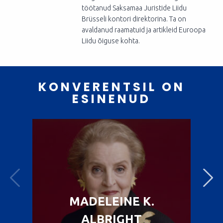
töötanud Saksamaa Juristide Liidu
Brüsseli kontori direktorina. Ta on
avaldanud raamatuid ja artikleid Euroopa
Liidu õiguse kohta.
KONVERENTSIL ON
ESINENUD
MADELEINE K.
ALBRIGHT